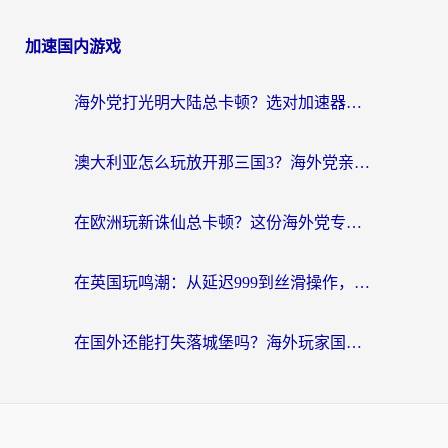
加速国内游戏
海外党打光明大陆总卡顿？选对加速器才是关键！（附亲测好用的推荐）
澳大利亚怎么玩放开那三国3？海外党亲测有效的国服游戏加速指南
在欧洲玩新诛仙总卡顿？这份海外党专属加速器指南帮你解决延迟难题
在英国玩鸣潮：从延迟999到丝滑操作，我是怎么做到的？
在国外还能打失落城堡吗？海外玩家国服游戏加速终极指南（附北美玩online加速器下载技巧）