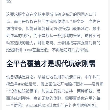
径。
这要求服务商在全球主要城市架设充足的回国入口节
点，而不是仅仅在热门国家随便放几个服务器。当你在
纽约登录，智能系统能瞬间为你筛选出最低延时、最小
丢包率的线路，而不是默认一条拥堵的管道。这种实时
动态选线的能力，能把吃鸡、王者团战等高强度对抗的
延迟降到100ms甚至更低，不再是幻灯片式卡顿。
全平台覆盖才是现代玩家刚需
设备切换是常态。早晨在地铁用手机清日常，中午课间
摸鱼拿iPad搓活动，晚上回住处开电脑打团本——没有哪
个设备应该被落下。加速工具若只支持一两种系统，反
而造成割裂感。真正无缝的体验，需要覆盖你在用的每
一个屏幕：Android和iOS让你出门在外也能顺畅挂机，