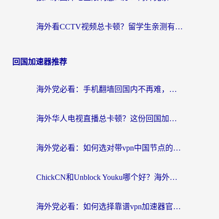
海外看CCTV视频总卡顿？留学生亲测有效的回国加速器选择指南
回国加速器推荐
海外党必看：手机翻墙回国内不再难，一篇搞定无缝访问国内资源指南
海外华人电视直播总卡顿？这份回国加速器选择指南帮你无缝看国内资源
海外党必看：如何选对带vpn中国节点的加速器？无缝访问国内资源全攻略
ChickCN和Unblock Youku哪个好？海外党亲测4款热门回国加速器，附避坑指南
海外党必看：如何选择靠谱vpn加速器官网？轻松解决国内APP地区限制