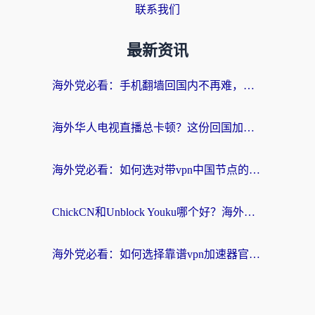
联系我们
最新资讯
海外党必看：手机翻墙回国内不再难，一篇搞定无缝访问国内资源指南
海外华人电视直播总卡顿？这份回国加速器选择指南帮你无缝看国内资源
海外党必看：如何选对带vpn中国节点的加速器？无缝访问国内资源全攻略
ChickCN和Unblock Youku哪个好？海外党亲测4款热门回国加速器，附避坑指南
海外党必看：如何选择靠谱vpn加速器官网？轻松解决国内APP地区限制