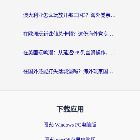
澳大利亚怎么玩放开那三国3？海外党亲测有效的国服游戏加速指南
在欧洲玩新诛仙总卡顿？这份海外党专属加速器指南帮你解决延迟难题
在英国玩鸣潮：从延迟999到丝滑操作，我是怎么做到的？
在国外还能打失落城堡吗？海外玩家国服游戏加速终极指南（附北美玩online加速器下载技巧）
下载应用
番茄 Windows PC电脑版
番茄 macOS苹果电脑版