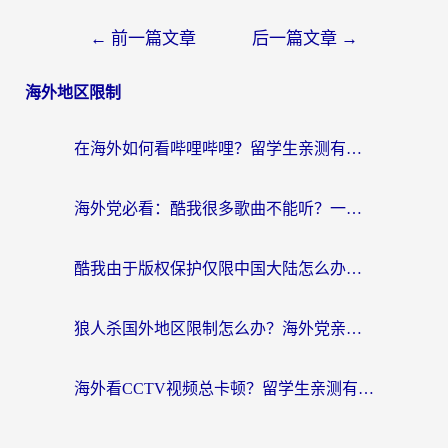
←
前一篇文章
后一篇文章
→
海外地区限制
在海外如何看哔哩哔哩？留学生亲测有效的回国加速指南
海外党必看：酷我很多歌曲不能听？一招解决优酷版权限制+B站地域问题！
酷我由于版权保护仅限中国大陆怎么办？海外党亲测有效的解锁指南
狼人杀国外地区限制怎么办？海外党亲测有效的全场景回国加速指南
海外看CCTV视频总卡顿？留学生亲测有效的回国加速器选择指南