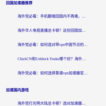
回国加速器推荐
海外党必看：手机翻墙回国内不再难，一篇搞定无缝访问国内资源指南
海外华人电视直播总卡顿？这份回国加速器选择指南帮你无缝看国内资源
海外党必看：如何选对带vpn中国节点的加速器？无缝访问国内资源全攻略
ChickCN和Unblock Youku哪个好？海外党亲测4款热门回国加速器，附避坑指南
海外党必看：如何选择靠谱vpn加速器官网？轻松解决国内APP地区限制
加速国内游戏
海外党打光明大陆总卡顿？选对加速器才是关键！（附亲测好用的推荐）