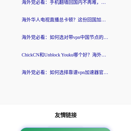
海外党必看：手机翻墙回国内不再难，一篇搞定无缝访问国内资源指南
海外华人电视直播总卡顿？这份回国加速器选择指南帮你无缝看国内资源
海外党必看：如何选对带vpn中国节点的加速器？无缝访问国内资源全攻略
ChickCN和Unblock Youku哪个好？海外党亲测4款热门回国加速器，附避坑指南
海外党必看：如何选择靠谱vpn加速器官网？轻松解决国内APP地区限制
友情链接
海外回国加速器