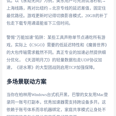
试。以《永劫无间》为例，美东用户可先测试洛杉矶→
上海线路，再对比纽约→北京专线的延迟差值，固定住
最优路径。游戏更新时记得切换影音模式，20GB的补丁
包走下载专用通道能省下三倍时间。
警惕"万能加速"陷阱：某些工具声称单节点通吃所有游
戏，实际上《CSGO》需要的低延迟特性和《魔兽世界》
的大包传输需求截然不同。真正专业的加速必然提供细
分优化，《天涯明月刀》的轻量数据包走UDP协议加
速，《逆水寒》的大型团战则启用TCP加强保障。
多场景联动方案
当你在柏林用Windows台式机开黑，巴黎的女友用Mac登
录同一账号打副本，优秀加速器需支持跨设备多开。这
依赖于账号体系而非机器绑定，家庭共享模式让身处不