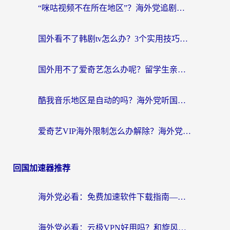
“咪咕视频不在所在地区”？海外党追剧看片、炒股的救星来了！
国外看不了韩剧tv怎么办？3个实用技巧解决海外追剧难题（附书旗小说&社保查询攻略）
国外用不了爱奇艺怎么办呢？留学生亲测有效的回国加速方案
酷我音乐地区是自动的吗？海外党听国内音乐看视频的真实解决方案
爱奇艺VIP海外限制怎么办解除？海外党追剧看片的终极解决方案
回国加速器推荐
海外党必看：免费加速软件下载指南——无缝访问国内资源的正确打开方式
海外党必看：云极VPN好用吗？和旋风VPN对比哪个回国效果更好？附真实体验+选择攻略