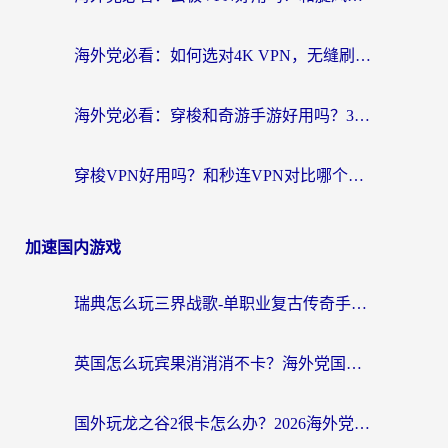
海外党必看：如何选对4K VPN，无缝刷国内剧听网易云？
海外党必看：穿梭和奇游手游好用吗？3步选对回国加速器，流畅看CCTV5海外直播
穿梭VPN好用吗？和秒连VPN对比哪个回国效果更好？海外党亲测实用指南
加速国内游戏
瑞典怎么玩三界战歌-单职业复古传奇手游？海外党国服游戏加速终极指南
英国怎么玩宾果消消消不卡？海外党国服游戏加速终极攻略（附守望第九大陆解决办法）
国外玩龙之谷2很卡怎么办？2026海外党必看的国服游戏加速全攻略