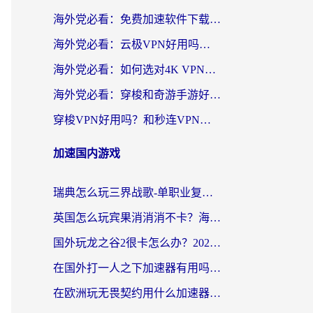
海外党必看：免费加速软件下载指南——无缝访问国内资源的正确打开方式
海外党必看：云极VPN好用吗？和旋风VPN对比哪个回国效果更好？附真实体验+选择攻略
海外党必看：如何选对4K VPN，无缝刷国内剧听网易云？
海外党必看：穿梭和奇游手游好用吗？3步选对回国加速器，流畅看CCTV5海外直播
穿梭VPN好用吗？和秒连VPN对比哪个回国效果更好？海外党亲测实用指南
加速国内游戏
瑞典怎么玩三界战歌-单职业复古传奇手游？海外党国服游戏加速终极指南
英国怎么玩宾果消消消不卡？海外党国服游戏加速终极攻略（附守望第九大陆解决办法）
国外玩龙之谷2很卡怎么办？2026海外党必看的国服游戏加速全攻略
在国外打一人之下加速器有用吗？海外党国服游戏畅玩全攻略
在欧洲玩无畏契约用什么加速器好？2026海外党亲测有效指南