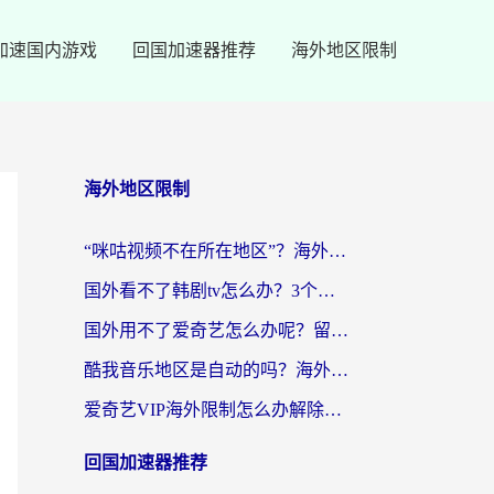
加速国内游戏
回国加速器推荐
海外地区限制
海外地区限制
“咪咕视频不在所在地区”？海外党追剧看片、炒股的救星来了！
国外看不了韩剧tv怎么办？3个实用技巧解决海外追剧难题（附书旗小说&社保查询攻略）
国外用不了爱奇艺怎么办呢？留学生亲测有效的回国加速方案
酷我音乐地区是自动的吗？海外党听国内音乐看视频的真实解决方案
爱奇艺VIP海外限制怎么办解除？海外党追剧看片的终极解决方案
回国加速器推荐