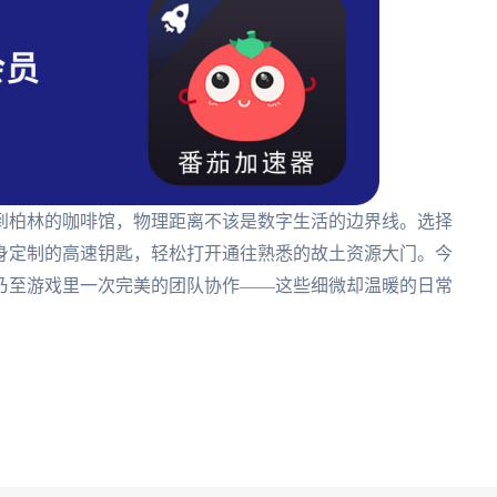
到柏林的咖啡馆，物理距离不该是数字生活的边界线。选择
身定制的高速钥匙，轻松打开通往熟悉的故土资源大门。今
乃至游戏里一次完美的团队协作——这些细微却温暖的日常