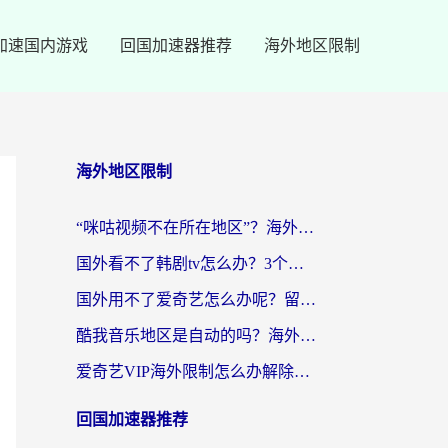
加速国内游戏
回国加速器推荐
海外地区限制
海外地区限制
“咪咕视频不在所在地区”？海外党追剧看片、炒股的救星来了！
国外看不了韩剧tv怎么办？3个实用技巧解决海外追剧难题（附书旗小说&社保查询攻略）
国外用不了爱奇艺怎么办呢？留学生亲测有效的回国加速方案
酷我音乐地区是自动的吗？海外党听国内音乐看视频的真实解决方案
爱奇艺VIP海外限制怎么办解除？海外党追剧看片的终极解决方案
回国加速器推荐