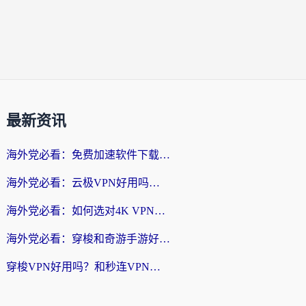
最新资讯
海外党必看：免费加速软件下载指南——无缝访问国内资源的正确打开方式
海外党必看：云极VPN好用吗？和旋风VPN对比哪个回国效果更好？附真实体验+选择攻略
海外党必看：如何选对4K VPN，无缝刷国内剧听网易云？
海外党必看：穿梭和奇游手游好用吗？3步选对回国加速器，流畅看CCTV5海外直播
穿梭VPN好用吗？和秒连VPN对比哪个回国效果更好？海外党亲测实用指南