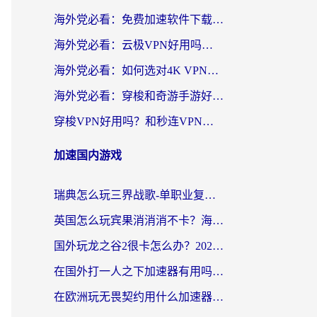
海外党必看：免费加速软件下载指南——无缝访问国内资源的正确打开方式
海外党必看：云极VPN好用吗？和旋风VPN对比哪个回国效果更好？附真实体验+选择攻略
海外党必看：如何选对4K VPN，无缝刷国内剧听网易云？
海外党必看：穿梭和奇游手游好用吗？3步选对回国加速器，流畅看CCTV5海外直播
穿梭VPN好用吗？和秒连VPN对比哪个回国效果更好？海外党亲测实用指南
加速国内游戏
瑞典怎么玩三界战歌-单职业复古传奇手游？海外党国服游戏加速终极指南
英国怎么玩宾果消消消不卡？海外党国服游戏加速终极攻略（附守望第九大陆解决办法）
国外玩龙之谷2很卡怎么办？2026海外党必看的国服游戏加速全攻略
在国外打一人之下加速器有用吗？海外党国服游戏畅玩全攻略
在欧洲玩无畏契约用什么加速器好？2026海外党亲测有效指南