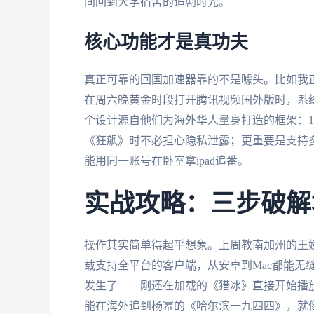
间回到大学宿舍的追剧时光。
核心功能才是真功夫
真正可靠的回国加速器靠的不是噱头。比如我
在周六晚黄金时段打开腾讯视频国外版时，系
个设计源自他们为海外华人量身打造的框架：1
《狂飙》时不必担心隐私泄露；更重要是支持
能用同一账号在卧室拿ipad追番。
实战攻略：三步破解
操作其实简单得超乎想象。上周教南加州的王
载支持全平台的客户端，从安卓到Mac都能无
发生了——刚还在加载的《猎冰》直接开始播
能在海外追到杨幂的《哈尔滨一九四四》，就