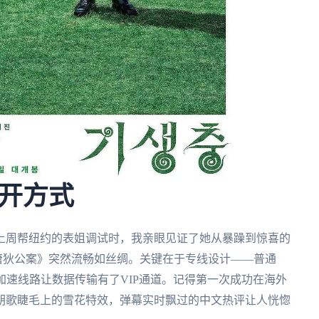
开方式
上周帮纽约的表姐调试时，我亲眼见证了她从暴躁到惊喜的
唐狄公案》突然流畅如丝绸。关键在于专线设计——普通
加速线路让数据传输有了VIP通道。记得第一次成功在海外
胡歌睫毛上的雪花特效，弹幕实时飘过的中文热评让人恍惚