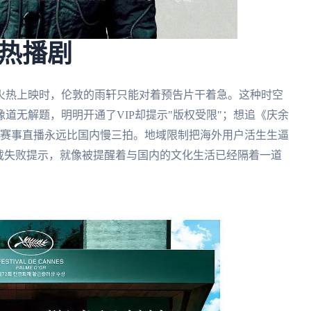
热播剧
院火热上映时，伦敦的雨轩只能对着预告片干着急。这种时空
像道无解题，明明开通了VIP却提示"版权受限"；想追《庆余
育赛事直播永远比国内慢三拍。地域限制把海外用户活生生逼
载失败提示，就像被提醒着与国内的文化生活已经隔着一道