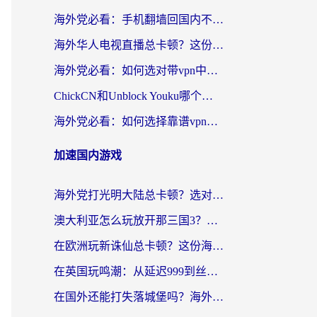
海外党必看：手机翻墙回国内不再难，一篇搞定无缝访问国内资源指南
海外华人电视直播总卡顿？这份回国加速器选择指南帮你无缝看国内资源
海外党必看：如何选对带vpn中国节点的加速器？无缝访问国内资源全攻略
ChickCN和Unblock Youku哪个好？海外党亲测4款热门回国加速器，附避坑指南
海外党必看：如何选择靠谱vpn加速器官网？轻松解决国内APP地区限制
加速国内游戏
海外党打光明大陆总卡顿？选对加速器才是关键！（附亲测好用的推荐）
澳大利亚怎么玩放开那三国3？海外党亲测有效的国服游戏加速指南
在欧洲玩新诛仙总卡顿？这份海外党专属加速器指南帮你解决延迟难题
在英国玩鸣潮：从延迟999到丝滑操作，我是怎么做到的？
在国外还能打失落城堡吗？海外玩家国服游戏加速终极指南（附北美玩online加速器下载技巧）