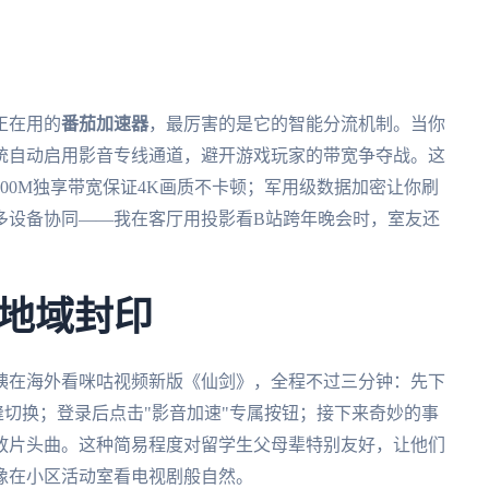
正在用的
番茄加速器
，最厉害的是它的智能分流机制。当你
统自动启用影音专线通道，避开游戏玩家的带宽争夺战。这
00M独享带宽保证4K画质不卡顿；军用级数据加密让你刷
多设备协同——我在客厅用投影看B站跨年晚会时，室友还
地域封印
姨在海外看咪咕视频新版《仙剑》，全程不过三分钟：先下
缝切换；登录后点击"影音加速"专属按钮；接下来奇妙的事
放片头曲。这种简易程度对留学生父母辈特别友好，让他们
像在小区活动室看电视剧般自然。