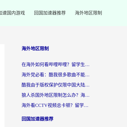
加速国内游戏
回国加速器推荐
海外地区限制
海外地区限制
在海外如何看哔哩哔哩？留学生亲测有效的回国加速指南
海外党必看：酷我很多歌曲不能听？一招解决优酷版权限制+B站地域问题！
酷我由于版权保护仅限中国大陆怎么办？海外党亲测有效的解锁指南
狼人杀国外地区限制怎么办？海外党亲测有效的全场景回国加速指南
海外看CCTV视频总卡顿？留学生亲测有效的回国加速器选择指南
回国加速器推荐