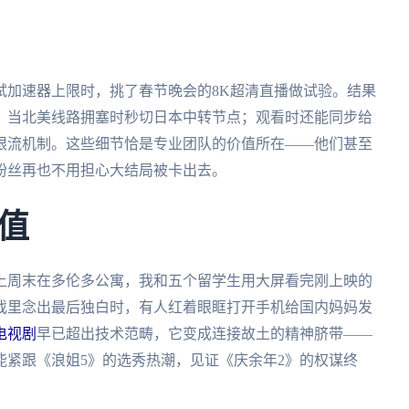
试加速器上限时，挑了春节晚会的8K超清直播做试验。结果
：当北美线路拥塞时秒切日本中转节点；观看时还能同步给
限流机制。这些细节恰是专业团队的价值所在——他们甚至
粉丝再也不用担心大结局被卡出去。
值
上周末在多伦多公寓，我和五个留学生用大屏看完刚上映的
戏里念出最后独白时，有人红着眼眶打开手机给国内妈妈发
电视剧
早已超出技术范畴，它变成连接故土的精神脐带——
能紧跟《浪姐5》的选秀热潮，见证《庆余年2》的权谋终