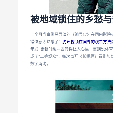
被地域锁住的乡愁与
上个月当奉俊昊导演的《编号17》在国内影
错位感太熟悉了：
腾讯视频在国外的观看方法
年2》更新时缓冲圈转得让人心焦；更别说体
成了"二等观众"，每次点开《长相思》看到加
数字鸿沟。