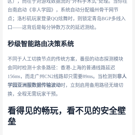
区），而在于对游戏数据流的"外科手术式"处理。当你在
台南启动《非人学园》，系统自动分配福州骨干网节
点；洛杉矶玩家登录QQ炫舞时，则锁定青岛BGP多线入
口——这背后是每分钟数万次的延迟测绘。
秒级智能路由决策系统
不同于人工切换节点的传统方案，番茄的动态探测模块
会同时检测十余条路径：香港-上海的普通线路延迟
156ms，而走广州CN2线路却只需要89ms。当检测到
非人
学园亚洲服数据传输波动
时，立刻启用备用路径无缝切
换，全程无需玩家干预。
看得见的畅玩，看不见的安全壁
垒