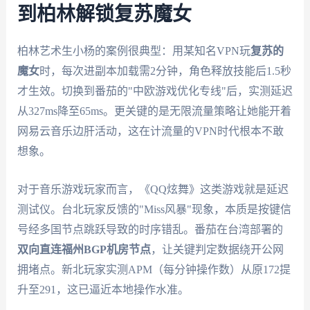
到柏林解锁复苏魔女
柏林艺术生小杨的案例很典型：用某知名VPN玩
复苏的
魔女
时，每次进副本加载需2分钟，角色释放技能后1.5秒
才生效。切换到番茄的"中欧游戏优化专线"后，实测延迟
从327ms降至65ms。更关键的是无限流量策略让她能开着
网易云音乐边肝活动，这在计流量的VPN时代根本不敢
想象。
对于音乐游戏玩家而言，《QQ炫舞》这类游戏就是延迟
测试仪。台北玩家反馈的"Miss风暴"现象，本质是按键信
号经多国节点跳跃导致的时序错乱。番茄在台湾部署的
双向直连福州BGP机房节点
，让关键判定数据绕开公网
拥堵点。新北玩家实测APM（每分钟操作数）从原172提
升至291，这已逼近本地操作水准。