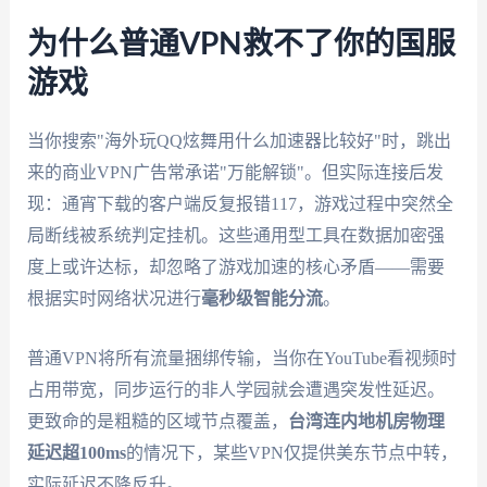
为什么普通VPN救不了你的国服
游戏
当你搜索"海外玩QQ炫舞用什么加速器比较好"时，跳出
来的商业VPN广告常承诺"万能解锁"。但实际连接后发
现：通宵下载的客户端反复报错117，游戏过程中突然全
局断线被系统判定挂机。这些通用型工具在数据加密强
度上或许达标，却忽略了游戏加速的核心矛盾——需要
根据实时网络状况进行
毫秒级智能分流
。
普通VPN将所有流量捆绑传输，当你在YouTube看视频时
占用带宽，同步运行的非人学园就会遭遇突发性延迟。
更致命的是粗糙的区域节点覆盖，
台湾连内地机房物理
延迟超100ms
的情况下，某些VPN仅提供美东节点中转，
实际延迟不降反升。