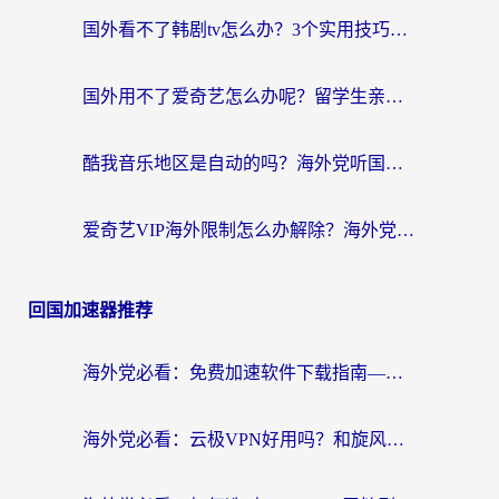
国外看不了韩剧tv怎么办？3个实用技巧解决海外追剧难题（附书旗小说&社保查询攻略）
国外用不了爱奇艺怎么办呢？留学生亲测有效的回国加速方案
酷我音乐地区是自动的吗？海外党听国内音乐看视频的真实解决方案
爱奇艺VIP海外限制怎么办解除？海外党追剧看片的终极解决方案
回国加速器推荐
海外党必看：免费加速软件下载指南——无缝访问国内资源的正确打开方式
海外党必看：云极VPN好用吗？和旋风VPN对比哪个回国效果更好？附真实体验+选择攻略