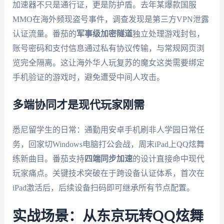
加速器不只是通行证，更是防护盾。去年某爆款国服
MMO在海外频现盗号事件，调查发现是第三方VPN泄露
认证流量。番茄的
军事级加密隧道
独立处理游戏封包，
账号密码和支付信息通过私有协议传输，与常规网页浏
览完全隔离。这让海外华人玩复苏的魔女这类需要绑定
手机验证的游戏时，避免遭受中间人攻击。
多端协同才是现代玩家刚需
悉尼留学生的日常：通勤用安卓手机刷非人学园日常任
务，回家切Windows电脑打公会战，周末iPad上QQ炫舞
练新曲目。番茄支持
四端同步加速
的设计直接命中现代
玩家痛点。关键技术突破在于跨设备认证体系，首次在
iPad激活后，后续设备扫码即可继承所有节点配置。
实战场景：从东京玩转QQ炫舞