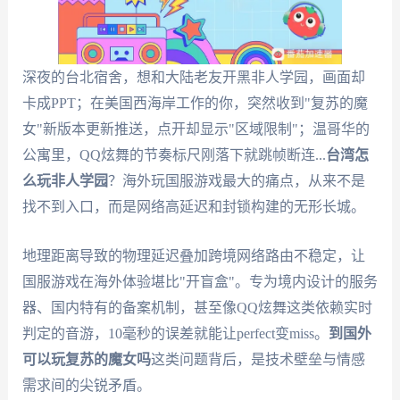
深夜的台北宿舍，想和大陆老友开黑非人学园，画面却
卡成PPT；在美国西海岸工作的你，突然收到"复苏的魔
女"新版本更新推送，点开却显示"区域限制"；温哥华的
公寓里，QQ炫舞的节奏标尺刚落下就跳帧断连...
台湾怎
么玩非人学园
？海外玩国服游戏最大的痛点，从来不是
找不到入口，而是网络高延迟和封锁构建的无形长城。
地理距离导致的物理延迟叠加跨境网络路由不稳定，让
国服游戏在海外体验堪比"开盲盒"。专为境内设计的服务
器、国内特有的备案机制，甚至像QQ炫舞这类依赖实时
判定的音游，10毫秒的误差就能让perfect变miss。
到国外
可以玩复苏的魔女吗
这类问题背后，是技术壁垒与情感
需求间的尖锐矛盾。