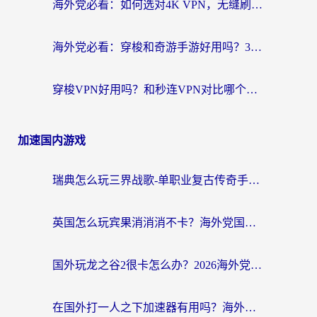
海外党必看：如何选对4K VPN，无缝刷国内剧听网易云？
海外党必看：穿梭和奇游手游好用吗？3步选对回国加速器，流畅看CCTV5海外直播
穿梭VPN好用吗？和秒连VPN对比哪个回国效果更好？海外党亲测实用指南
加速国内游戏
瑞典怎么玩三界战歌-单职业复古传奇手游？海外党国服游戏加速终极指南
英国怎么玩宾果消消消不卡？海外党国服游戏加速终极攻略（附守望第九大陆解决办法）
国外玩龙之谷2很卡怎么办？2026海外党必看的国服游戏加速全攻略
在国外打一人之下加速器有用吗？海外党国服游戏畅玩全攻略