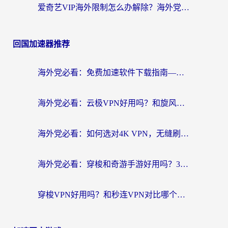
爱奇艺VIP海外限制怎么办解除？海外党追剧看片的终极解决方案
回国加速器推荐
海外党必看：免费加速软件下载指南——无缝访问国内资源的正确打开方式
海外党必看：云极VPN好用吗？和旋风VPN对比哪个回国效果更好？附真实体验+选择攻略
海外党必看：如何选对4K VPN，无缝刷国内剧听网易云？
海外党必看：穿梭和奇游手游好用吗？3步选对回国加速器，流畅看CCTV5海外直播
穿梭VPN好用吗？和秒连VPN对比哪个回国效果更好？海外党亲测实用指南