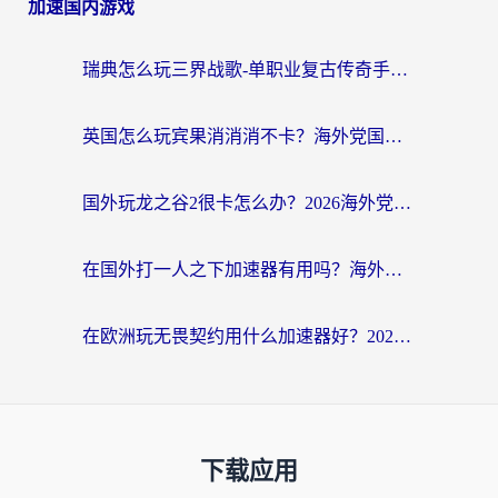
加速国内游戏
瑞典怎么玩三界战歌-单职业复古传奇手游？海外党国服游戏加速终极指南
英国怎么玩宾果消消消不卡？海外党国服游戏加速终极攻略（附守望第九大陆解决办法）
国外玩龙之谷2很卡怎么办？2026海外党必看的国服游戏加速全攻略
在国外打一人之下加速器有用吗？海外党国服游戏畅玩全攻略
在欧洲玩无畏契约用什么加速器好？2026海外党亲测有效指南
下载应用