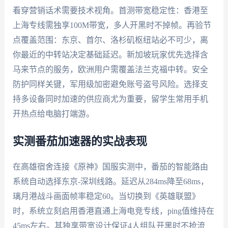
看穿营销话术需要技术视角。首测带宽稳定性：香港至
上海专线需独享100M带宽，多人开黑时不掉帧。再验节
点覆盖范围：东京、首尔、洛杉矶枢纽站必不可少，离
你最近的中转站决定基础延迟。新加坡玩家优先选择含
马来节点的服务，欧洲用户需覆盖法兰克福中转。安全
防护同样关键，军用级加密避免账号盗号风险。选择支
持多设备同时加速的供应商尤为重要，留学生常用手机
开热点给电脑打端游。
实测番茄加速器的实战表现
在高雄宿舍连接《原神》国服实测中，番茄的智能路由
系统自动选择东京-深圳线路。延迟从284ms降至68ms，
璃月港战斗画面帧率稳定60。当切换到《英雄联盟》
时，系统立刻启用香港直通上海电竞专线，ping值维持在
45ms左右。其独享带宽设计保证4人组队开黑时不抢流