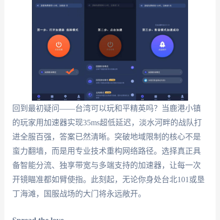
回到最初疑问——台湾可以玩和平精英吗？当鹿港小镇
的玩家用加速器实现35ms超低延迟，淡水河畔的战队打
进全服百强，答案已然清晰。突破地域限制的核心不是
蛮力翻墙，而是用专业技术重构网络路径。选择真正具
备智能分流、独享带宽与多端支持的加速器，让每一次
开镜瞄准都如臂使指。此刻起，无论你身处台北101或垦
丁海滩，国服战场的大门将永远敞开。