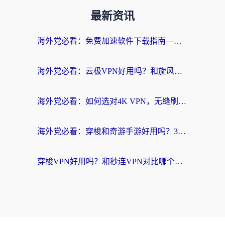
最新资讯
海外党必看：免费加速软件下载指南——无缝访问国内资源的正确打开方式
海外党必看：云极VPN好用吗？和旋风VPN对比哪个回国效果更好？附真实体验+选择攻略
海外党必看：如何选对4K VPN，无缝刷国内剧听网易云？
海外党必看：穿梭和奇游手游好用吗？3步选对回国加速器，流畅看CCTV5海外直播
穿梭VPN好用吗？和秒连VPN对比哪个回国效果更好？海外党亲测实用指南