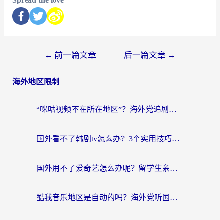
Spread the love
←
前一篇文章
后一篇文章
→
海外地区限制
“咪咕视频不在所在地区”？海外党追剧看片、炒股的救星来了！
国外看不了韩剧tv怎么办？3个实用技巧解决海外追剧难题（附书旗小说&社保查询攻略）
国外用不了爱奇艺怎么办呢？留学生亲测有效的回国加速方案
酷我音乐地区是自动的吗？海外党听国内音乐看视频的真实解决方案