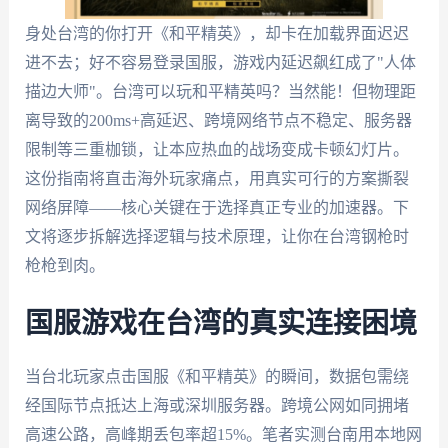
身处台湾的你打开《和平精英》，却卡在加载界面迟迟
进不去；好不容易登录国服，游戏内延迟飙红成了"人体
描边大师"。台湾可以玩和平精英吗？当然能！但物理距
离导致的200ms+高延迟、跨境网络节点不稳定、服务器
限制等三重枷锁，让本应热血的战场变成卡顿幻灯片。
这份指南将直击海外玩家痛点，用真实可行的方案撕裂
网络屏障——核心关键在于选择真正专业的加速器。下
文将逐步拆解选择逻辑与技术原理，让你在台湾钢枪时
枪枪到肉。
国服游戏在台湾的真实连接困境
当台北玩家点击国服《和平精英》的瞬间，数据包需绕
经国际节点抵达上海或深圳服务器。跨境公网如同拥堵
高速公路，高峰期丢包率超15%。笔者实测台南用本地网