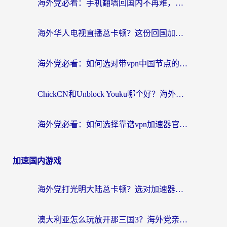
海外党必看：手机翻墙回国内不再难，一篇搞定无缝访问国内资源指南
海外华人电视直播总卡顿？这份回国加速器选择指南帮你无缝看国内资源
海外党必看：如何选对带vpn中国节点的加速器？无缝访问国内资源全攻略
ChickCN和Unblock Youku哪个好？海外党亲测4款热门回国加速器，附避坑指南
海外党必看：如何选择靠谱vpn加速器官网？轻松解决国内APP地区限制
加速国内游戏
海外党打光明大陆总卡顿？选对加速器才是关键！（附亲测好用的推荐）
澳大利亚怎么玩放开那三国3？海外党亲测有效的国服游戏加速指南