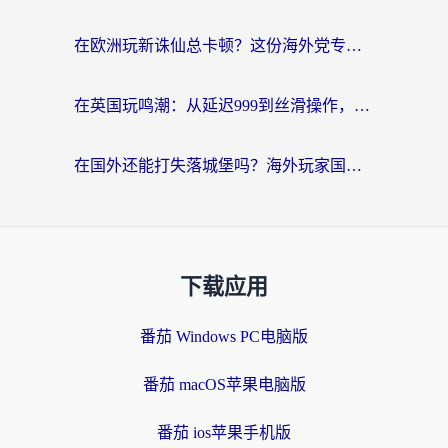
在欧洲玩新诛仙总卡顿？这份海外党专属加速器指南帮你解决延迟难题
在英国玩鸣潮：从延迟999到丝滑操作，我是怎么做到的？
在国外还能打失落城堡吗？海外玩家国服游戏加速终极指南（附北美玩online加速器下载技巧）
下载应用
番茄 Windows PC电脑版
番茄 macOS苹果电脑版
番茄 ios苹果手机版