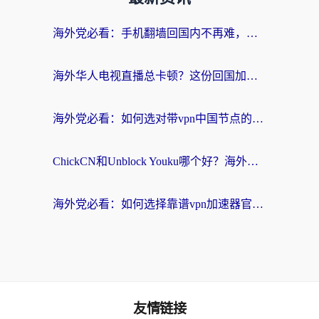
海外党必看：手机翻墙回国内不再难，一篇搞定无缝访问国内资源指南
海外华人电视直播总卡顿？这份回国加速器选择指南帮你无缝看国内资源
海外党必看：如何选对带vpn中国节点的加速器？无缝访问国内资源全攻略
ChickCN和Unblock Youku哪个好？海外党亲测4款热门回国加速器，附避坑指南
海外党必看：如何选择靠谱vpn加速器官网？轻松解决国内APP地区限制
友情链接