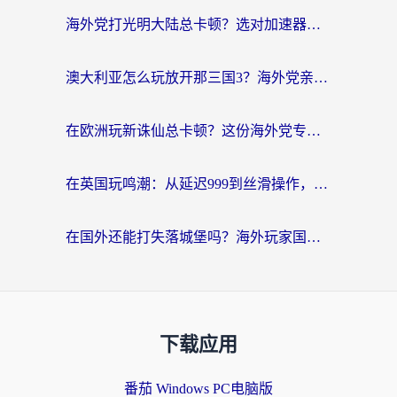
海外党打光明大陆总卡顿？选对加速器才是关键！（附亲测好用的推荐）
澳大利亚怎么玩放开那三国3？海外党亲测有效的国服游戏加速指南
在欧洲玩新诛仙总卡顿？这份海外党专属加速器指南帮你解决延迟难题
在英国玩鸣潮：从延迟999到丝滑操作，我是怎么做到的？
在国外还能打失落城堡吗？海外玩家国服游戏加速终极指南（附北美玩online加速器下载技巧）
下载应用
番茄 Windows PC电脑版