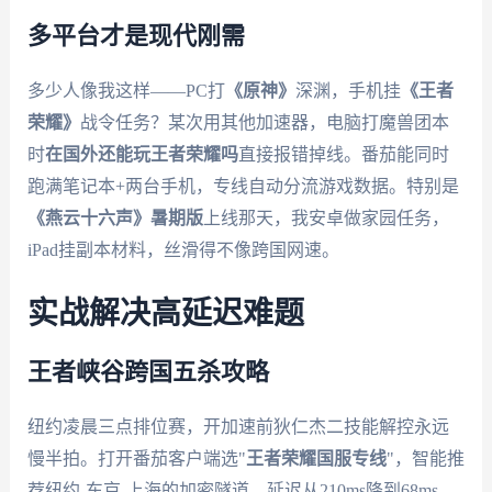
多平台才是现代刚需
多少人像我这样——PC打
《原神》
深渊，手机挂
《王者
荣耀》
战令任务？某次用其他加速器，电脑打魔兽团本
时
在国外还能玩王者荣耀吗
直接报错掉线。番茄能同时
跑满笔记本+两台手机，专线自动分流游戏数据。特别是
《燕云十六声》暑期版
上线那天，我安卓做家园任务，
iPad挂副本材料，丝滑得不像跨国网速。
实战解决高延迟难题
王者峡谷跨国五杀攻略
纽约凌晨三点排位赛，开加速前狄仁杰二技能解控永远
慢半拍。打开番茄客户端选"
王者荣耀国服专线
"，智能推
荐纽约-东京-上海的加密隧道，延迟从210ms降到68ms。