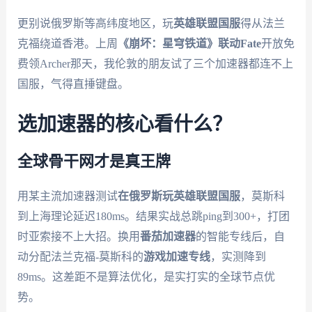
更别说俄罗斯等高纬度地区，玩
英雄联盟国服
得从法兰
克福绕道香港。上周
《崩坏：星穹铁道》联动Fate
开放免
费领Archer那天，我伦敦的朋友试了三个加速器都连不上
国服，气得直捶键盘。
选加速器的核心看什么？
全球骨干网才是真王牌
用某主流加速器测试
在俄罗斯玩英雄联盟国服
，莫斯科
到上海理论延迟180ms。结果实战总跳ping到300+，打团
时亚索接不上大招。换用
番茄加速器
的智能专线后，自
动分配法兰克福-莫斯科的
游戏加速专线
，实测降到
89ms。这差距不是算法优化，是实打实的全球节点优
势。