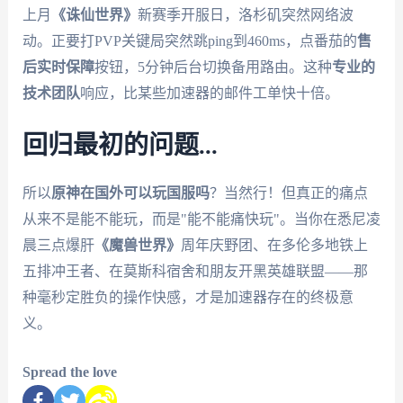
上月
《诛仙世界》
新赛季开服日，洛杉矶突然网络波
动。正要打PVP关键局突然跳ping到460ms，点番茄的
售
后实时保障
按钮，5分钟后台切换备用路由。这种
专业的
技术团队
响应，比某些加速器的邮件工单快十倍。
回归最初的问题...
所以
原神在国外可以玩国服吗
？当然行！但真正的痛点
从来不是能不能玩，而是"能不能痛快玩"。当你在悉尼凌
晨三点爆肝
《魔兽世界》
周年庆野团、在多伦多地铁上
五排冲王者、在莫斯科宿舍和朋友开黑英雄联盟——那
种毫秒定胜负的操作快感，才是加速器存在的终极意
义。
Spread the love