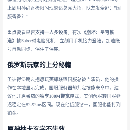
上周用孙尚香极限闪现躲诸葛亮大招，队友发全部："国
服香香？"
重点要看是否
支持一人多设备
。有次
《崩坏：星穹铁
道》
抽Saber时电脑死机，立刻用手机接力登陆，加速账
号自动同步，保住了保底。
俄罗斯玩家的上分秘籍
圣彼得堡朋友抱怨玩
英雄联盟国服
总被当演员，他的操
作在本地显示完成，国服服务器却判定技能未命中。建
议他开启番茄的
独享100M带宽
模式，实测俄服转国服延
迟稳定在82-95ms区间。现在他俄服钻一，国服也能打到
铂金。
原神抽卡玄学不失效