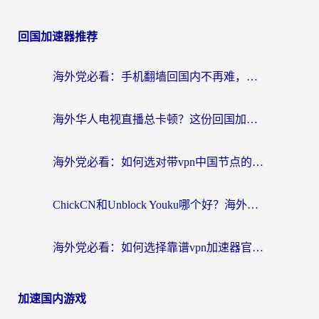
回国加速器推荐
海外党必看：手机翻墙回国内不再难，一篇搞定无缝访问国内资源指南
海外华人电视直播总卡顿？这份回国加速器选择指南帮你无缝看国内资源
海外党必看：如何选对带vpn中国节点的加速器？无缝访问国内资源全攻略
ChickCN和Unblock Youku哪个好？海外党亲测4款热门回国加速器，附避坑指南
海外党必看：如何选择靠谱vpn加速器官网？轻松解决国内APP地区限制
加速国内游戏