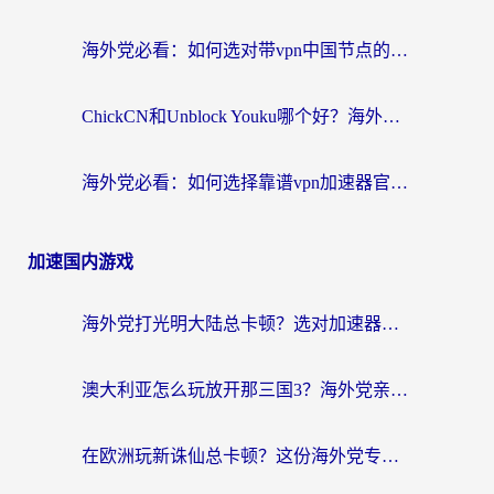
海外党必看：如何选对带vpn中国节点的加速器？无缝访问国内资源全攻略
ChickCN和Unblock Youku哪个好？海外党亲测4款热门回国加速器，附避坑指南
海外党必看：如何选择靠谱vpn加速器官网？轻松解决国内APP地区限制
加速国内游戏
海外党打光明大陆总卡顿？选对加速器才是关键！（附亲测好用的推荐）
澳大利亚怎么玩放开那三国3？海外党亲测有效的国服游戏加速指南
在欧洲玩新诛仙总卡顿？这份海外党专属加速器指南帮你解决延迟难题