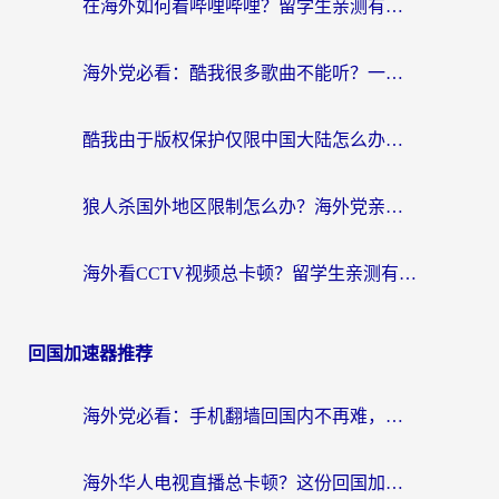
在海外如何看哔哩哔哩？留学生亲测有效的回国加速指南
海外党必看：酷我很多歌曲不能听？一招解决优酷版权限制+B站地域问题！
酷我由于版权保护仅限中国大陆怎么办？海外党亲测有效的解锁指南
狼人杀国外地区限制怎么办？海外党亲测有效的全场景回国加速指南
海外看CCTV视频总卡顿？留学生亲测有效的回国加速器选择指南
回国加速器推荐
海外党必看：手机翻墙回国内不再难，一篇搞定无缝访问国内资源指南
海外华人电视直播总卡顿？这份回国加速器选择指南帮你无缝看国内资源