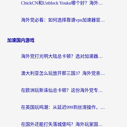
ChickCN和Unblock Youku哪个好？海外党亲测4款热门回国加速器，附避坑指南
海外党必看：如何选择靠谱vpn加速器官网？轻松解决国内APP地区限制
加速国内游戏
海外党打光明大陆总卡顿？选对加速器才是关键！（附亲测好用的推荐）
澳大利亚怎么玩放开那三国3？海外党亲测有效的国服游戏加速指南
在欧洲玩新诛仙总卡顿？这份海外党专属加速器指南帮你解决延迟难题
在英国玩鸣潮：从延迟999到丝滑操作，我是怎么做到的？
在国外还能打失落城堡吗？海外玩家国服游戏加速终极指南（附北美玩online加速器下载技巧）