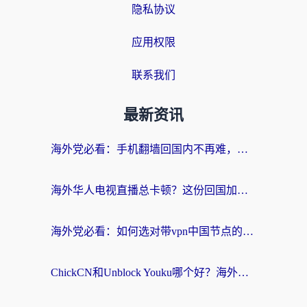
隐私协议
应用权限
联系我们
最新资讯
海外党必看：手机翻墙回国内不再难，一篇搞定无缝访问国内资源指南
海外华人电视直播总卡顿？这份回国加速器选择指南帮你无缝看国内资源
海外党必看：如何选对带vpn中国节点的加速器？无缝访问国内资源全攻略
ChickCN和Unblock Youku哪个好？海外党亲测4款热门回国加速器，附避坑指南