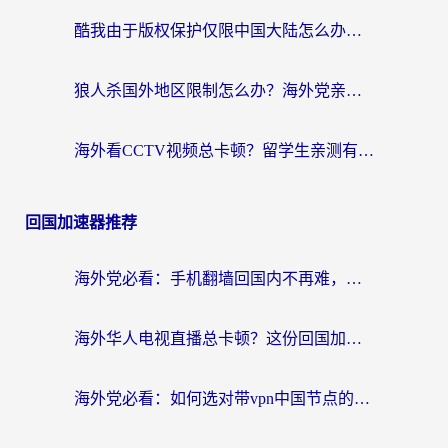
酷我由于版权保护仅限中国大陆怎么办？海外党亲测有效的解锁指南
狼人杀国外地区限制怎么办？海外党亲测有效的全场景回国加速指南
海外看CCTV视频总卡顿？留学生亲测有效的回国加速器选择指南
回国加速器推荐
海外党必看：手机翻墙回国内不再难，一篇搞定无缝访问国内资源指南
海外华人电视直播总卡顿？这份回国加速器选择指南帮你无缝看国内资源
海外党必看：如何选对带vpn中国节点的加速器？无缝访问国内资源全攻略