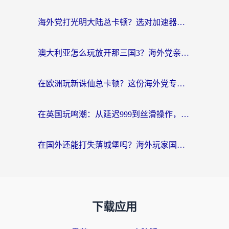
海外党打光明大陆总卡顿？选对加速器才是关键！（附亲测好用的推荐）
澳大利亚怎么玩放开那三国3？海外党亲测有效的国服游戏加速指南
在欧洲玩新诛仙总卡顿？这份海外党专属加速器指南帮你解决延迟难题
在英国玩鸣潮：从延迟999到丝滑操作，我是怎么做到的？
在国外还能打失落城堡吗？海外玩家国服游戏加速终极指南（附北美玩online加速器下载技巧）
下载应用