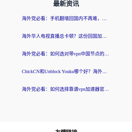
最新资讯
海外党必看：手机翻墙回国内不再难，一篇搞定无缝访问国内资源指南
海外华人电视直播总卡顿？这份回国加速器选择指南帮你无缝看国内资源
海外党必看：如何选对带vpn中国节点的加速器？无缝访问国内资源全攻略
ChickCN和Unblock Youku哪个好？海外党亲测4款热门回国加速器，附避坑指南
海外党必看：如何选择靠谱vpn加速器官网？轻松解决国内APP地区限制