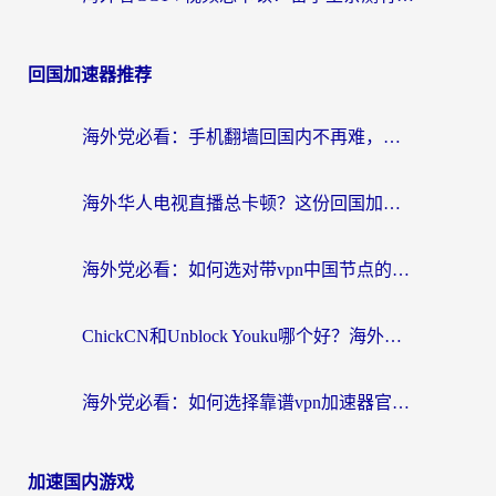
回国加速器推荐
海外党必看：手机翻墙回国内不再难，一篇搞定无缝访问国内资源指南
海外华人电视直播总卡顿？这份回国加速器选择指南帮你无缝看国内资源
海外党必看：如何选对带vpn中国节点的加速器？无缝访问国内资源全攻略
ChickCN和Unblock Youku哪个好？海外党亲测4款热门回国加速器，附避坑指南
海外党必看：如何选择靠谱vpn加速器官网？轻松解决国内APP地区限制
加速国内游戏