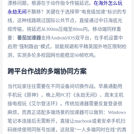
漂移问题，根源在于动作指令传输延迟。
在海外怎么玩
永劫无间
不飘移？关键在于选择带"电竞级加速"标识的专
线，这种线路跳过国际公共节点，直接通过中日海底光
缆传输，将延迟从300ms压缩至80ms内。移动端同样重
要：
番茄加速器
支持Android/iOS双平台，在手机设置中
启用"强制路由"模式，就能规避和平精英国外地区限制检
测，实测多伦多校园网也能稳定60帧吃鸡。
跨平台作战的多端协同方案
当代玩家往往需要在不同设备间切换作战。早晨通勤用
手机玩《原神》，晚上用PC打《永劫无间》，周末主机
接电视玩《艾尔登法环》。传统加速器需要反复登录很
麻烦，而真正适配多端场景的加速器可以做到：Windows
笔记本连接后无需断开，直接让macbook或者安卓手机扫
码继续使用同账号加速，这就是"一人多端同时在线"的真