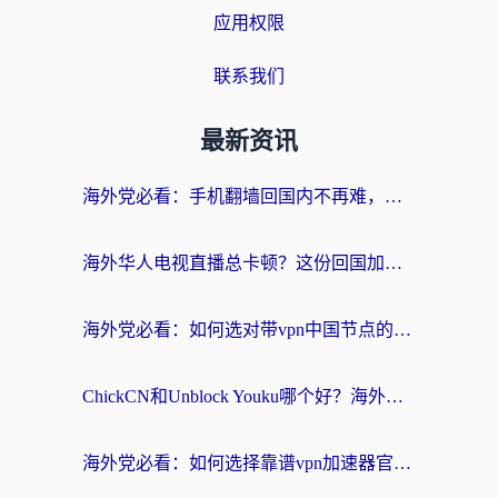
应用权限
联系我们
最新资讯
海外党必看：手机翻墙回国内不再难，一篇搞定无缝访问国内资源指南
海外华人电视直播总卡顿？这份回国加速器选择指南帮你无缝看国内资源
海外党必看：如何选对带vpn中国节点的加速器？无缝访问国内资源全攻略
ChickCN和Unblock Youku哪个好？海外党亲测4款热门回国加速器，附避坑指南
海外党必看：如何选择靠谱vpn加速器官网？轻松解决国内APP地区限制