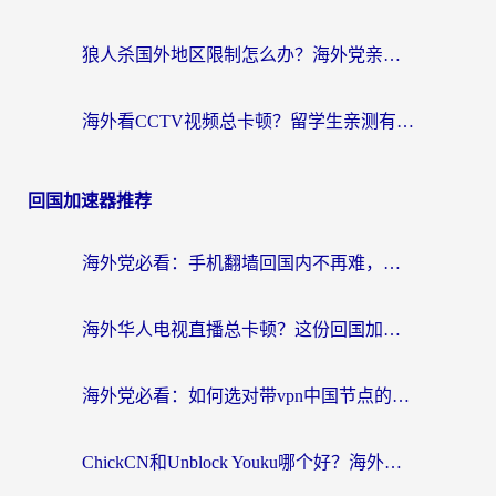
狼人杀国外地区限制怎么办？海外党亲测有效的全场景回国加速指南
海外看CCTV视频总卡顿？留学生亲测有效的回国加速器选择指南
回国加速器推荐
海外党必看：手机翻墙回国内不再难，一篇搞定无缝访问国内资源指南
海外华人电视直播总卡顿？这份回国加速器选择指南帮你无缝看国内资源
海外党必看：如何选对带vpn中国节点的加速器？无缝访问国内资源全攻略
ChickCN和Unblock Youku哪个好？海外党亲测4款热门回国加速器，附避坑指南