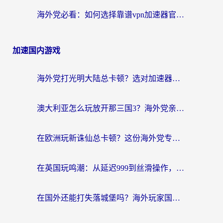
海外党必看：如何选择靠谱vpn加速器官网？轻松解决国内APP地区限制
加速国内游戏
海外党打光明大陆总卡顿？选对加速器才是关键！（附亲测好用的推荐）
澳大利亚怎么玩放开那三国3？海外党亲测有效的国服游戏加速指南
在欧洲玩新诛仙总卡顿？这份海外党专属加速器指南帮你解决延迟难题
在英国玩鸣潮：从延迟999到丝滑操作，我是怎么做到的？
在国外还能打失落城堡吗？海外玩家国服游戏加速终极指南（附北美玩online加速器下载技巧）