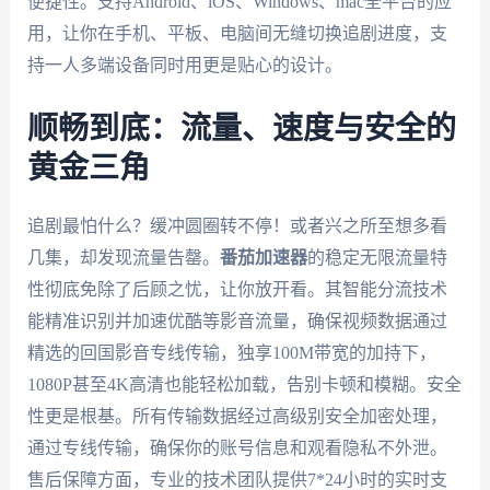
便捷性。支持Android、iOS、Windows、mac全平台的应
用，让你在手机、平板、电脑间无缝切换追剧进度，支
持一人多端设备同时用更是贴心的设计。
顺畅到底：流量、速度与安全的
黄金三角
追剧最怕什么？缓冲圆圈转不停！或者兴之所至想多看
几集，却发现流量告罄。
番茄加速器
的稳定无限流量特
性彻底免除了后顾之忧，让你放开看。其智能分流技术
能精准识别并加速优酷等影音流量，确保视频数据通过
精选的回国影音专线传输，独享100M带宽的加持下，
1080P甚至4K高清也能轻松加载，告别卡顿和模糊。安全
性更是根基。所有传输数据经过高级别安全加密处理，
通过专线传输，确保你的账号信息和观看隐私不外泄。
售后保障方面，专业的技术团队提供7*24小时的实时支