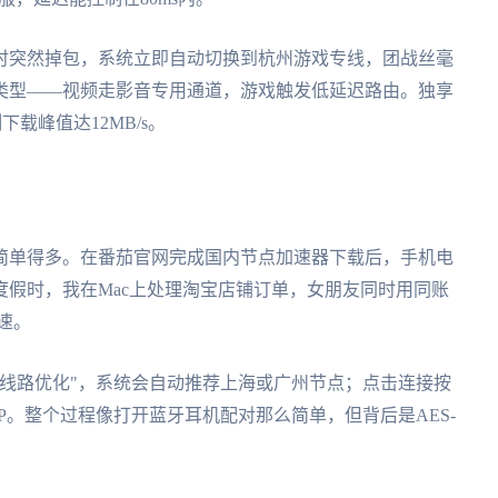
时突然掉包，系统立即自动切换到杭州游戏专线，团战丝毫
类型——视频走影音专用通道，游戏触发低延迟路由。独享
载峰值达12MB/s。
简单得多。在番茄官网完成国内节点加速器下载后，手机电
假时，我在Mac上处理淘宝店铺订单，女朋友同时用同账
网速。
线路优化"，系统会自动推荐上海或广州节点；点击连接按
P。整个过程像打开蓝牙耳机配对那么简单，但背后是AES-