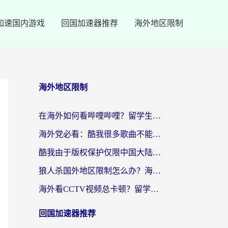
加速国内游戏
回国加速器推荐
海外地区限制
海外地区限制
在海外如何看哔哩哔哩？留学生亲测有效的回国加速指南
海外党必看：酷我很多歌曲不能听？一招解决优酷版权限制+B站地域问题！
酷我由于版权保护仅限中国大陆怎么办？海外党亲测有效的解锁指南
狼人杀国外地区限制怎么办？海外党亲测有效的全场景回国加速指南
海外看CCTV视频总卡顿？留学生亲测有效的回国加速器选择指南
回国加速器推荐