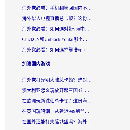
海外党必看：手机翻墙回国内不再难，一篇搞定无缝访问国内资源指南
海外华人电视直播总卡顿？这份回国加速器选择指南帮你无缝看国内资源
海外党必看：如何选对带vpn中国节点的加速器？无缝访问国内资源全攻略
ChickCN和Unblock Youku哪个好？海外党亲测4款热门回国加速器，附避坑指南
海外党必看：如何选择靠谱vpn加速器官网？轻松解决国内APP地区限制
加速国内游戏
海外党打光明大陆总卡顿？选对加速器才是关键！（附亲测好用的推荐）
澳大利亚怎么玩放开那三国3？海外党亲测有效的国服游戏加速指南
在欧洲玩新诛仙总卡顿？这份海外党专属加速器指南帮你解决延迟难题
在英国玩鸣潮：从延迟999到丝滑操作，我是怎么做到的？
在国外还能打失落城堡吗？海外玩家国服游戏加速终极指南（附北美玩online加速器下载技巧）