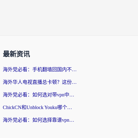
最新资讯
海外党必看：手机翻墙回国内不再难，一篇搞定无缝访问国内资源指南
海外华人电视直播总卡顿？这份回国加速器选择指南帮你无缝看国内资源
海外党必看：如何选对带vpn中国节点的加速器？无缝访问国内资源全攻略
ChickCN和Unblock Youku哪个好？海外党亲测4款热门回国加速器，附避坑指南
海外党必看：如何选择靠谱vpn加速器官网？轻松解决国内APP地区限制