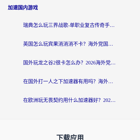
加速国内游戏
瑞典怎么玩三界战歌-单职业复古传奇手游？海外党国服游戏加速终极指南
英国怎么玩宾果消消消不卡？海外党国服游戏加速终极攻略（附守望第九大陆解决办法）
国外玩龙之谷2很卡怎么办？2026海外党必看的国服游戏加速全攻略
在国外打一人之下加速器有用吗？海外党国服游戏畅玩全攻略
在欧洲玩无畏契约用什么加速器好？2026海外党亲测有效指南
下载应用