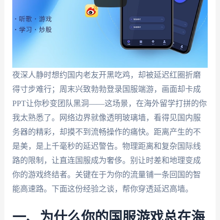
夜深人静时想约国内老友开黑吃鸡，却被延迟红圈折磨
得寸步难行；周末兴致勃勃登录国服端游，画面却卡成
PPT让你秒变团队黑洞——这场景，在海外留学打拼的你
我太熟悉了。网络边界就像透明玻璃墙，看得见国内服
务器的精彩，却摸不到流畅操作的痛快。距离产生的不
是美，是上千毫秒的延迟警告。物理距离和复杂国际线
路的限制，让直连国服成为奢侈。别让时差和地理变成
你的游戏终结者。关键在于为你的流量铺一条回国的智
能高速路。下面这份经验之谈，帮你穿透延迟高墙。
一、为什么你的国服游戏总在海