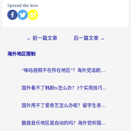
Spread the love
←
前一篇文章
后一篇文章
→
海外地区限制
“咪咕视频不在所在地区”？海外党追剧看片、炒股的救星来了！
国外看不了韩剧tv怎么办？3个实用技巧解决海外追剧难题（附书旗小说&社保查询攻略）
国外用不了爱奇艺怎么办呢？留学生亲测有效的回国加速方案
酷我音乐地区是自动的吗？海外党听国内音乐看视频的真实解决方案