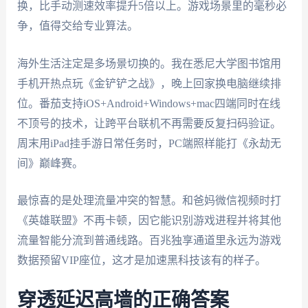
换，比手动测速效率提升5倍以上。游戏场景里的毫秒必
争，值得交给专业算法。
海外生活注定是多场景切换的。我在悉尼大学图书馆用
手机开热点玩《金铲铲之战》，晚上回家换电脑继续排
位。番茄支持iOS+Android+Windows+mac四端同时在线
不顶号的技术，让跨平台联机不再需要反复扫码验证。
周末用iPad挂手游日常任务时，PC端照样能打《永劫无
间》巅峰赛。
最惊喜的是处理流量冲突的智慧。和爸妈微信视频时打
《英雄联盟》不再卡顿，因它能识别游戏进程并将其他
流量智能分流到普通线路。百兆独享通道里永远为游戏
数据预留VIP座位，这才是加速黑科技该有的样子。
穿透延迟高墙的正确答案