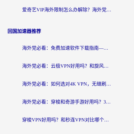
爱奇艺VIP海外限制怎么办解除？海外党追剧看片的终极解决方案
回国加速器推荐
海外党必看：免费加速软件下载指南——无缝访问国内资源的正确打开方式
海外党必看：云极VPN好用吗？和旋风VPN对比哪个回国效果更好？附真实体验+选择攻略
海外党必看：如何选对4K VPN，无缝刷国内剧听网易云？
海外党必看：穿梭和奇游手游好用吗？3步选对回国加速器，流畅看CCTV5海外直播
穿梭VPN好用吗？和秒连VPN对比哪个回国效果更好？海外党亲测实用指南