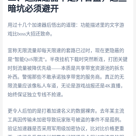
暗坑必须避开
用过十几个加速器后悟出的道理：功能描述里的文字游
戏比boss大招还致命。
宣称无限流量却每天限速的套路已过时，现在更隐蔽的
是“智能QoS限流”。半夜挂机下载时突然断连，打团关键
时刻流量被降优先级——本质是共享带宽资源池的拆东
补西。警惕那些不敢承诺独享带宽的服务商。真正的无
限流量应该像私人车道，无论是游戏战报还是4K直播，
始终保证独立专线不抢速。
更令人后怕的是打着加速名义的数据裸奔。去年某主流
工具因传输未加密导致玩家账号被盗的事件不是孤例。
验证加速器是否采用军用级加密协议，比对比价格更重