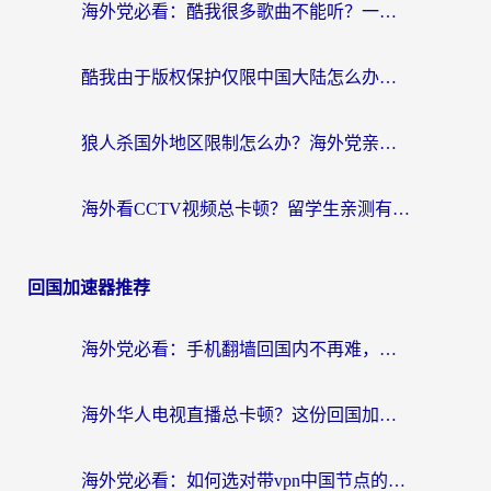
海外党必看：酷我很多歌曲不能听？一招解决优酷版权限制+B站地域问题！
酷我由于版权保护仅限中国大陆怎么办？海外党亲测有效的解锁指南
狼人杀国外地区限制怎么办？海外党亲测有效的全场景回国加速指南
海外看CCTV视频总卡顿？留学生亲测有效的回国加速器选择指南
回国加速器推荐
海外党必看：手机翻墙回国内不再难，一篇搞定无缝访问国内资源指南
海外华人电视直播总卡顿？这份回国加速器选择指南帮你无缝看国内资源
海外党必看：如何选对带vpn中国节点的加速器？无缝访问国内资源全攻略