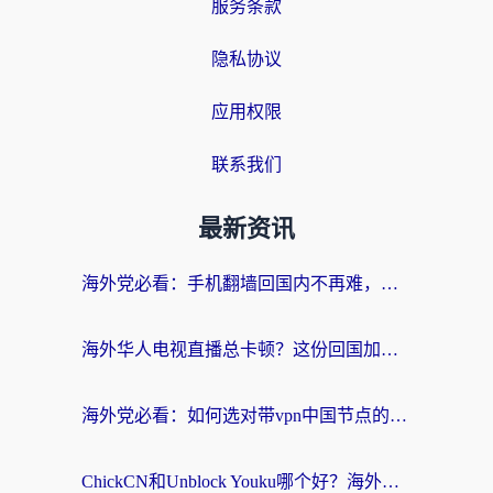
服务条款
隐私协议
应用权限
联系我们
最新资讯
海外党必看：手机翻墙回国内不再难，一篇搞定无缝访问国内资源指南
海外华人电视直播总卡顿？这份回国加速器选择指南帮你无缝看国内资源
海外党必看：如何选对带vpn中国节点的加速器？无缝访问国内资源全攻略
ChickCN和Unblock Youku哪个好？海外党亲测4款热门回国加速器，附避坑指南