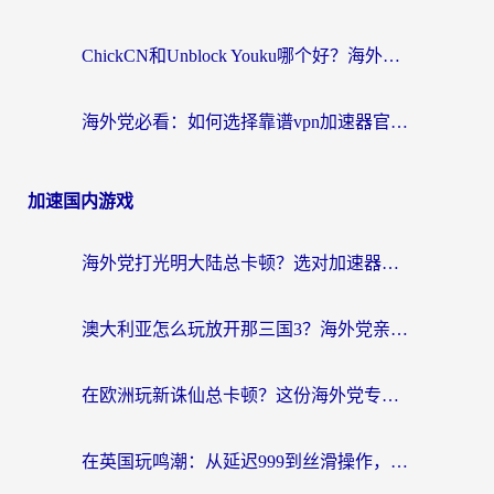
ChickCN和Unblock Youku哪个好？海外党亲测4款热门回国加速器，附避坑指南
海外党必看：如何选择靠谱vpn加速器官网？轻松解决国内APP地区限制
加速国内游戏
海外党打光明大陆总卡顿？选对加速器才是关键！（附亲测好用的推荐）
澳大利亚怎么玩放开那三国3？海外党亲测有效的国服游戏加速指南
在欧洲玩新诛仙总卡顿？这份海外党专属加速器指南帮你解决延迟难题
在英国玩鸣潮：从延迟999到丝滑操作，我是怎么做到的？