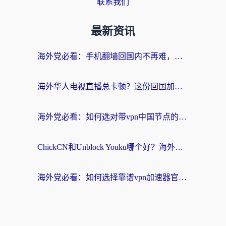
联系我们
最新资讯
海外党必看：手机翻墙回国内不再难，一篇搞定无缝访问国内资源指南
海外华人电视直播总卡顿？这份回国加速器选择指南帮你无缝看国内资源
海外党必看：如何选对带vpn中国节点的加速器？无缝访问国内资源全攻略
ChickCN和Unblock Youku哪个好？海外党亲测4款热门回国加速器，附避坑指南
海外党必看：如何选择靠谱vpn加速器官网？轻松解决国内APP地区限制