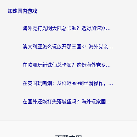
加速国内游戏
海外党打光明大陆总卡顿？选对加速器才是关键！（附亲测好用的推荐）
澳大利亚怎么玩放开那三国3？海外党亲测有效的国服游戏加速指南
在欧洲玩新诛仙总卡顿？这份海外党专属加速器指南帮你解决延迟难题
在英国玩鸣潮：从延迟999到丝滑操作，我是怎么做到的？
在国外还能打失落城堡吗？海外玩家国服游戏加速终极指南（附北美玩online加速器下载技巧）