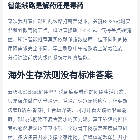
智能线路是解药还是毒药
某次我开着自动匹配线路打魔兽副本，关键BOSS战时突
然跳到教育网节点，延迟直接飙上999ms。气得差点砸键
盘。所谓智能推荐其实依赖预设数据库，但不同时间段
用网需求完全不同。早上刷剧中午抢购晚上游戏连麦，
分得清当前优先级的系统才叫真智能。
海外生存法则没有标准答案
云极和o3cloud好用吗？说到底要看你的网络生活形态。
只是偶尔微信语音通话，普通加速器足够应付。但要想
边看B站直播边打王者巅峰赛，同时开着天猫抢限量潮
鞋，就得找能吃下复合需求的实力派。真正靠谱的回国
专线必然满足以下基本项：全球骨干网覆盖密度做基础
盘，多设备高并发支撑全家用网，流媒体游戏单独开小