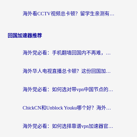
海外看CCTV视频总卡顿？留学生亲测有效的回国加速器选择指南
回国加速器推荐
海外党必看：手机翻墙回国内不再难，一篇搞定无缝访问国内资源指南
海外华人电视直播总卡顿？这份回国加速器选择指南帮你无缝看国内资源
海外党必看：如何选对带vpn中国节点的加速器？无缝访问国内资源全攻略
ChickCN和Unblock Youku哪个好？海外党亲测4款热门回国加速器，附避坑指南
海外党必看：如何选择靠谱vpn加速器官网？轻松解决国内APP地区限制