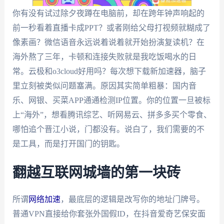
你有没有试过除夕夜蹲在电脑前，却在跨年钟声响起的
前一秒看着直播卡成PPT？或者刚给父母打视频就糊成了
像素画？微信语音永远说着说着就开始扮演复读机？在
海外熬了三年，卡顿和连接失败就是我吃饭喝水的日
常。云极和o3cloud好用吗？每次想下载新加速器，脑子
里立刻被类似问题塞满。原因其实简单粗暴：国内音
乐、网银、买菜APP通通检测IP位置。你的位置一旦被标
上“海外”，想看腾讯综艺、听网易云、拼多多买个零食、
哪怕追个晋江小说，门都没有。说白了，我们需要的不
是工具，而是打开国门的钥匙。
翻越互联网城墙的第一块砖
所谓
网络加速
，最底层的逻辑是改写你的地址门牌号。
普通VPN直接给你套张外国假ID，在抖音爱奇艺保安面