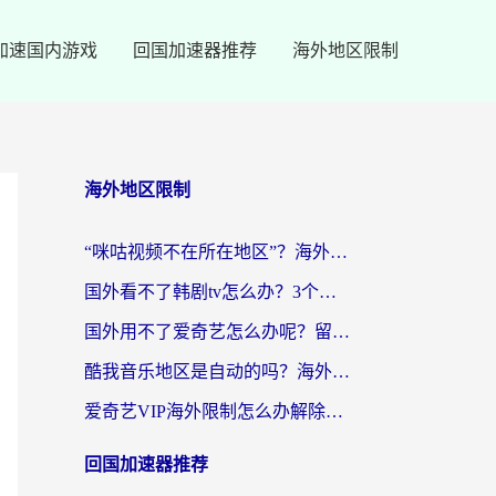
加速国内游戏
回国加速器推荐
海外地区限制
海外地区限制
“咪咕视频不在所在地区”？海外党追剧看片、炒股的救星来了！
国外看不了韩剧tv怎么办？3个实用技巧解决海外追剧难题（附书旗小说&社保查询攻略）
国外用不了爱奇艺怎么办呢？留学生亲测有效的回国加速方案
酷我音乐地区是自动的吗？海外党听国内音乐看视频的真实解决方案
爱奇艺VIP海外限制怎么办解除？海外党追剧看片的终极解决方案
回国加速器推荐