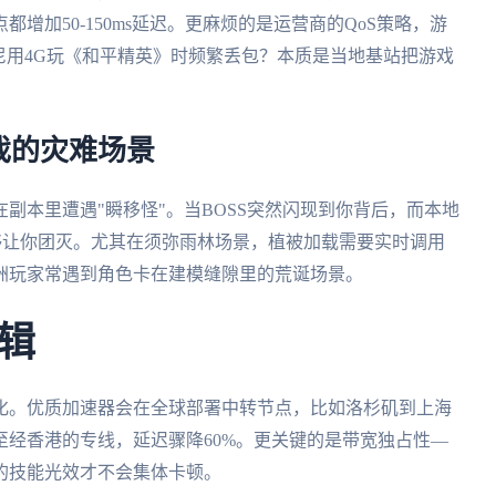
增加50-150ms延迟。更麻烦的是运营商的QoS策略，游
尼用4G玩《和平精英》时频繁丢包？本质是当地基站把游戏
戏的灾难场景
副本里遭遇"瞬移怪"。当BOSS突然闪现到你背后，而本地
足够让你团灭。尤其在须弥雨林场景，植被加载需要实时调用
洲玩家常遇到角色卡在建模缝隙里的荒诞场景。
辑
化。优质加速器会在全球部署中转节点，比如洛杉矶到上海
经香港的专线，延迟骤降60%。更关键的是带宽独占性—
的技能光效才不会集体卡顿。