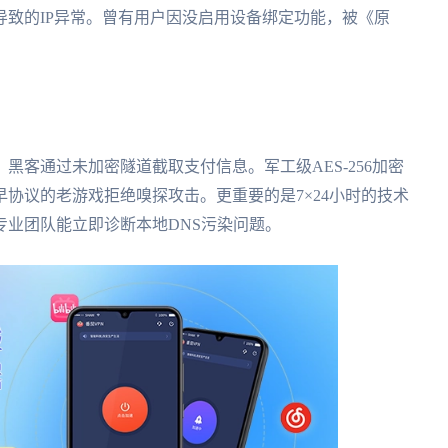
致的IP异常。曾有用户因没启用设备绑定功能，被《原
，黑客通过未加密隧道截取支付信息。军工级AES-256加密
协议的老游戏拒绝嗅探攻击。更重要的是7×24小时的技术
业团队能立即诊断本地DNS污染问题。