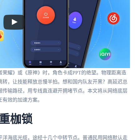
荣耀》或《原神》时，角色卡成PPT的绝望。物理距离造
跳转，让技能释放总慢半拍。想和国内队友开黑？高延迟总
据传输路径，用专线直连避开拥堵节点。本文将从网络底层
正有效的加速方案。
重枷锁
平洋海底光缆，途经十几个中转节点。普通民用网络默认走