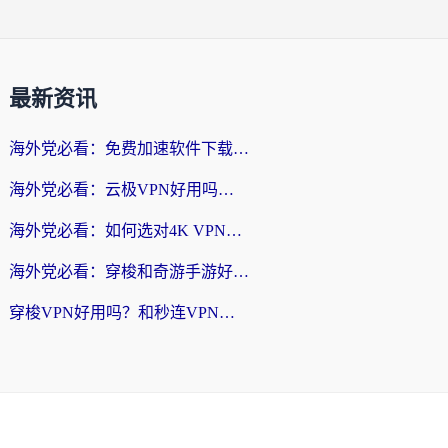
最新资讯
海外党必看：免费加速软件下载指南——无缝访问国内资源的正确打开方式
海外党必看：云极VPN好用吗？和旋风VPN对比哪个回国效果更好？附真实体验+选择攻略
海外党必看：如何选对4K VPN，无缝刷国内剧听网易云？
海外党必看：穿梭和奇游手游好用吗？3步选对回国加速器，流畅看CCTV5海外直播
穿梭VPN好用吗？和秒连VPN对比哪个回国效果更好？海外党亲测实用指南