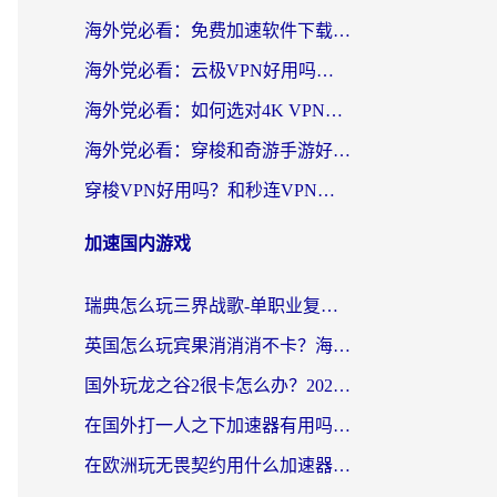
海外党必看：免费加速软件下载指南——无缝访问国内资源的正确打开方式
海外党必看：云极VPN好用吗？和旋风VPN对比哪个回国效果更好？附真实体验+选择攻略
海外党必看：如何选对4K VPN，无缝刷国内剧听网易云？
海外党必看：穿梭和奇游手游好用吗？3步选对回国加速器，流畅看CCTV5海外直播
穿梭VPN好用吗？和秒连VPN对比哪个回国效果更好？海外党亲测实用指南
加速国内游戏
瑞典怎么玩三界战歌-单职业复古传奇手游？海外党国服游戏加速终极指南
英国怎么玩宾果消消消不卡？海外党国服游戏加速终极攻略（附守望第九大陆解决办法）
国外玩龙之谷2很卡怎么办？2026海外党必看的国服游戏加速全攻略
在国外打一人之下加速器有用吗？海外党国服游戏畅玩全攻略
在欧洲玩无畏契约用什么加速器好？2026海外党亲测有效指南