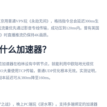
京用普通VPN玩《永劫无间》，格挡指令总会延迟300ms生
流量优先通过影音专线传输，成功压到120ms内。曾有英国
》时直播推流仍保持4K画质。
什么加速器？
若加速器在柏林设有中转节点，就能利用中欧陆地光缆优
O大量使用TCP传输，普通UDP优化根本无效。实测证明，
迟可从380ms降至160ms。
铲铲之战》，晚上PC端玩《逆水寒》。支持多端绑定的加速器