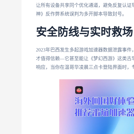
让所有设备共享同个优化通道，避免反复认证导
神》反作弊系统误判为多开脚本导致封号。
安全防线与实时救场
2023年巴西发生多起游戏加速器数据泄露事件
才值得信赖—它甚至能让《梦幻西游》这类古早
响应，当你在温哥华凌晨三点卡登陆界面时，专